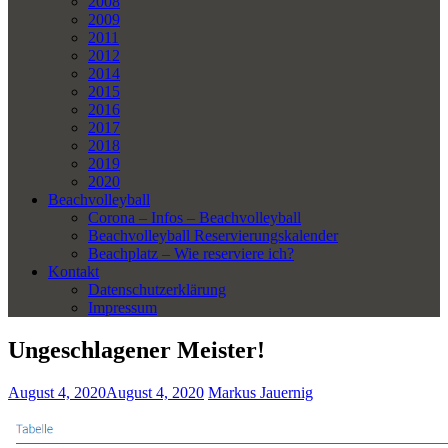
2008
2009
2011
2012
2014
2015
2016
2017
2018
2019
2020
Beachvolleyball
Corona – Infos – Beachvolleyball
Beachvolleyball Reservierungskalender
Beachplatz – Wie reserviere ich?
Kontakt
Datenschutzerklärung
Impressum
Ungeschlagener Meister!
August 4, 2020
August 4, 2020
Markus Jauernig