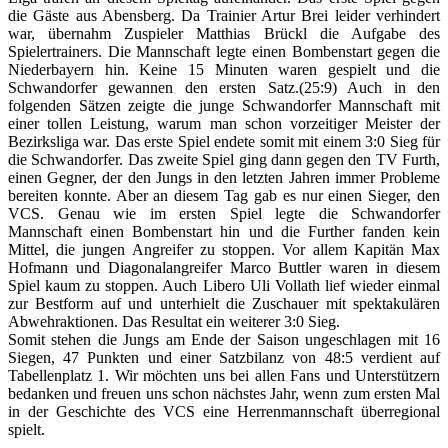
die Gäste aus Abensberg. Da Trainier Artur Brei leider verhindert
war, übernahm Zuspieler Matthias Brückl die Aufgabe des
Spielertrainers. Die Mannschaft legte einen Bombenstart gegen die
Niederbayern hin. Keine 15 Minuten waren gespielt und die
Schwandorfer gewannen den ersten Satz.(25:9) Auch in den
folgenden Sätzen zeigte die junge Schwandorfer Mannschaft mit
einer tollen Leistung, warum man schon vorzeitiger Meister der
Bezirksliga war. Das erste Spiel endete somit mit einem 3:0 Sieg für
die Schwandorfer. Das zweite Spiel ging dann gegen den TV Furth,
einen Gegner, der den Jungs in den letzten Jahren immer Probleme
bereiten konnte. Aber an diesem Tag gab es nur einen Sieger, den
VCS. Genau wie im ersten Spiel legte die Schwandorfer
Mannschaft einen Bombenstart hin und die Further fanden kein
Mittel, die jungen Angreifer zu stoppen. Vor allem Kapitän Max
Hofmann und Diagonalangreifer Marco Buttler waren in diesem
Spiel kaum zu stoppen. Auch Libero Uli Vollath lief wieder einmal
zur Bestform auf und unterhielt die Zuschauer mit spektakulären
Abwehraktionen. Das Resultat ein weiterer 3:0 Sieg.
Somit stehen die Jungs am Ende der Saison ungeschlagen mit 16
Siegen, 47 Punkten und einer Satzbilanz von 48:5 verdient auf
Tabellenplatz 1. Wir möchten uns bei allen Fans und Unterstützern
bedanken und freuen uns schon nächstes Jahr, wenn zum ersten Mal
in der Geschichte des VCS eine Herrenmannschaft überregional
spielt.