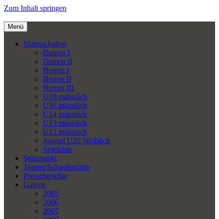
Zum Inhalt springen
Menü
Mannschaften
Damen I
Damen II
Herren I
Herren II
Herren III
U18 männlich
U16 männlich
U14 männlich
U13 männlich
U12 männlich
Jugend U20 Weiblich
Spielplan
Stützpunkt
Trainer/Schiedsrichter
Presseberichte
Galerie
2005
2006
2007