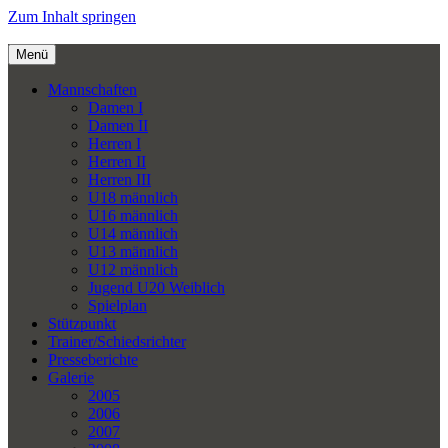
Zum Inhalt springen
Menü
Mannschaften
Damen I
Damen II
Herren I
Herren II
Herren III
U18 männlich
U16 männlich
U14 männlich
U13 männlich
U12 männlich
Jugend U20 Weiblich
Spielplan
Stützpunkt
Trainer/Schiedsrichter
Presseberichte
Galerie
2005
2006
2007