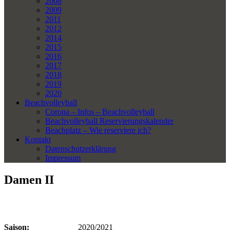
2008
2009
2011
2012
2014
2015
2016
2017
2018
2019
2020
Beachvolleyball
Corona – Infos – Beachvolleyball
Beachvolleyball Reservierungskalender
Beachplatz – Wie reserviere ich?
Kontakt
Datenschutzerklärung
Impressum
Damen II
Saison:
2020/2021