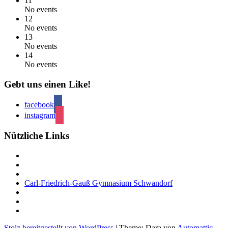
11
No events
12
No events
13
No events
14
No events
Gebt uns einen Like!
facebook
instagram
Nützliche Links
Carl-Friedrich-Gauß Gymnasium Schwandorf
Stolz bereitgestellt von WordPress
|
Theme: Dara von
Automattic
.