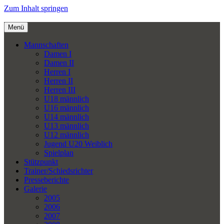
Zum Inhalt springen
Menü
Mannschaften
Damen I
Damen II
Herren I
Herren II
Herren III
U18 männlich
U16 männlich
U14 männlich
U13 männlich
U12 männlich
Jugend U20 Weiblich
Spielplan
Stützpunkt
Trainer/Schiedsrichter
Presseberichte
Galerie
2005
2006
2007