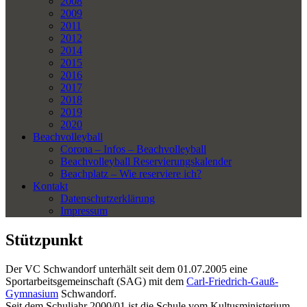
2008
2009
2011
2012
2014
2015
2016
2017
2018
2019
2020
Beachvolleyball
Corona – Infos – Beachvolleyball
Beachvolleyball Reservierungskalender
Beachplatz – Wie reserviere ich?
Kontakt
Datenschutzerklärung
Impressum
Stützpunkt
Der VC Schwandorf unterhält seit dem 01.07.2005 eine
Sportarbeitsgemeinschaft (SAG) mit dem
Carl-Friedrich-Gauß-
Gymnasium
Schwandorf.
Seit dem Schuljahr 2000/01 ist die Schule vom Kultusministerium