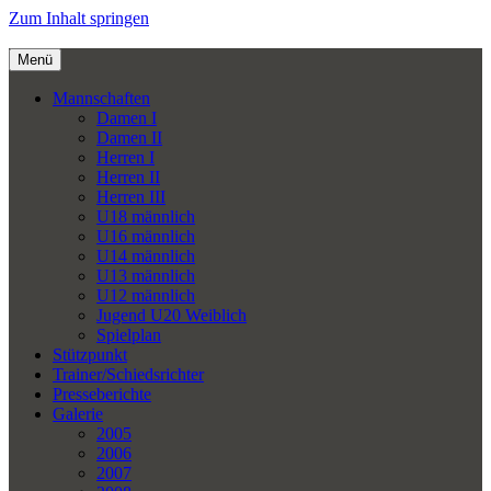
Zum Inhalt springen
Menü
Mannschaften
Damen I
Damen II
Herren I
Herren II
Herren III
U18 männlich
U16 männlich
U14 männlich
U13 männlich
U12 männlich
Jugend U20 Weiblich
Spielplan
Stützpunkt
Trainer/Schiedsrichter
Presseberichte
Galerie
2005
2006
2007