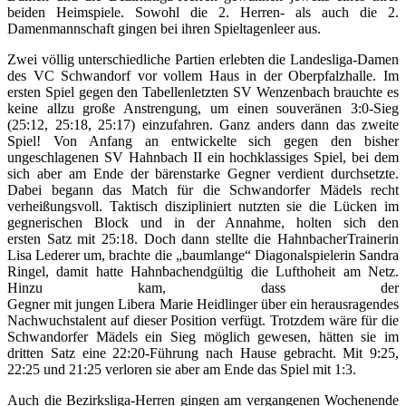
beiden Heimspiele. Sowohl die 2. Herren- als auch die 2.
Damenmannschaft gingen bei ihren
Spieltagenleer aus.
Zwei völlig unterschiedliche Partien erlebten die Landesliga-Damen
des VC Schwandorf vor vollem Haus in der Oberpfalzhalle. Im
ersten Spiel gegen den Tabellenletzten SV
Wenzenbach
brauchte es
keine allzu große Anstrengung, um einen souveränen 3:0-Sieg
(25:12, 25:18, 25:17) einzufahren. Ganz anders
dann
das zweite
Spiel! Von Anfang an entwickelte sich
gegen
den bisher
ungeschlagenen SV
Hahnbach
II ein hochklassiges
Spiel, bei dem
sich aber am Ende der bärenstarke
Gegner verdient
durchsetzte.
Dabei begann das Match für die Schwandorfer Mädels recht
verheißungsvoll. Taktisch diszipliniert nutzten sie die Lücken im
gegnerischen Block und in der Annahme, holten sich den
ersten
Satz mit 25:18. Doch dann stellte die
HahnbacherTrainerin
Lisa Lederer um, brachte die „baumlange“ Diagonalspielerin Sandra
Ringel, damit hatte
Hahnbachendgültig
die Lufthoheit am Netz.
Hinzu kam, dass der
Gegner
mit
jungen
Libera
Marie
Heidlinger
über ein herausragendes
Nachwuchstalent auf dieser Position verfügt. Trotzdem wäre für die
Schwandorfer Mädels ein Sieg möglich gewesen, hätten sie
im
dritten Satz
eine 22:20-Führung nach Hause gebracht. Mit 9:25,
22:25 und 21:25 verloren sie aber am Ende das Spiel mit 1:3.
Auch die Bezirksliga-Herren gingen am vergangenen Wochenende