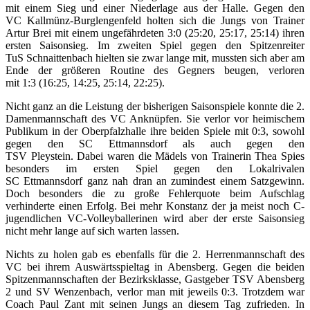
mit einem Sieg und einer Niederlage aus der Halle. Gegen den
VC
Kallmünz-Burglengenfeld holten sich die Jungs von Trainer
Artur Brei mit einem ungefährdeten 3:0
(25:20, 25:17, 25:14)
ihren
ersten Saisonsieg. Im zweiten Spiel gegen den Spitzenreiter
TuS
Schnaittenbach
hielten sie zwar lange mit,
mussten
sich aber am
Ende
der größeren Routine des Gegners beugen, verloren
mit
1:3
(16:25, 14:25, 25:14, 22:25).
Nicht ganz an die Leistung der bisherigen Saisonspiele konnte die 2.
Damenmannschaft des VC Anknüpfen. Sie verlor vor heimischem
Publikum in der Oberpfalzhalle ihre beiden Spiele mit 0:3, sowohl
gegen den SC
Ettmannsdorf
als auch gegen
den
TSV
Pleystein.
Dabei waren die Mädels von Trainerin Thea Spies
besonders im ersten Spiel gegen den Lokalrivalen
SC
Ettmannsdorf
ganz nah dran an zumindest einem Satzgewinn.
Doch besonders die zu große Fehlerquote beim Aufschlag
verhinderte einen Erfolg. Bei mehr Konstanz der ja meist noch C-
jugendlichen
VC-Volleyballerinen wird aber der erste Saisonsieg
nicht mehr lange auf sich warten lassen.
Nichts zu holen gab es ebenfalls für die 2. Herrenmannschaft des
VC bei ihrem Auswärtsspieltag in Abensberg. Gegen die beiden
Spitzenmannschaften der Bezirksklasse, Gastgeber TSV Abensberg
2 und SV
Wenzenbach, verlor man mit jeweils 0:3. Trotzdem war
Coach Paul Zant mit seinen Jungs an diesem Tag zufrieden. In