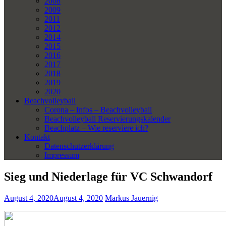
2008
2009
2011
2012
2014
2015
2016
2017
2018
2019
2020
Beachvolleyball
Corona – Infos – Beachvolleyball
Beachvolleyball Reservierungskalender
Beachplatz – Wie reserviere ich?
Kontakt
Datenschutzerklärung
Impressum
Sieg und Niederlage für VC Schwandorf
August 4, 2020
August 4, 2020
Markus Jauernig