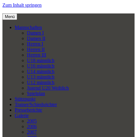
Zum Inhalt springen
Menü
Mannschaften
Damen I
Damen II
Herren I
Herren II
Herren III
U18 männlich
U16 männlich
U14 männlich
U13 männlich
U12 männlich
Jugend U20 Weiblich
Spielplan
Stützpunkt
Trainer/Schiedsrichter
Presseberichte
Galerie
2005
2006
2007