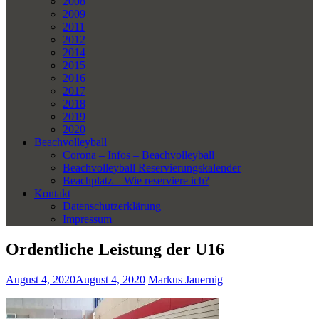
2008
2009
2011
2012
2014
2015
2016
2017
2018
2019
2020
Beachvolleyball
Corona – Infos – Beachvolleyball
Beachvolleyball Reservierungskalender
Beachplatz – Wie reserviere ich?
Kontakt
Datenschutzerklärung
Impressum
Ordentliche Leistung der U16
August 4, 2020
August 4, 2020
Markus Jauernig