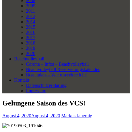
2008
2009
2011
2012
2014
2015
2016
2017
2018
2019
2020
Beachvolleyball
Corona – Infos – Beachvolleyball
Beachvolleyball Reservierungskalender
Beachplatz – Wie reserviere ich?
Kontakt
Datenschutzerklärung
Impressum
Gelungene Saison des VCS!
August 4, 2020
August 4, 2020
Markus Jauernig