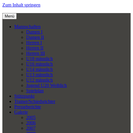
Zum Inhalt springen
Menü
Mannschaften
Damen I
Damen II
Herren I
Herren II
Herren III
U18 männlich
U16 männlich
U14 männlich
U13 männlich
U12 männlich
Jugend U20 Weiblich
Spielplan
Stützpunkt
Trainer/Schiedsrichter
Presseberichte
Galerie
2005
2006
2007