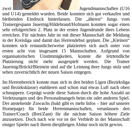
zwei
Jugendmannschaften (U16
und U14) gemeldet wurden. Beide konnten sich gut verkaufen und
bleibenden Eindruck hinterlassen. Die „älteren“ Jungs vom
Trainergespann Jauernig/Hildebrand/Hofmann konnten sogar einen
sehr erfolgreichen 2. Platz in der ersten Jugendrunde ihres Lebens
erreichen. Für nächstes Jahr ist mit dieser Mannschaft die Meldung
in der Kreisliga und damit das Herrendebut geplant. Die „Kleinen“
konnten sich erstaunlicherweise platzierten sich auch unter von
ersten acht von insgesamt 15 Mannschaften. Aufgrund von
organisatorischen Unstimmigkeiten, konnte die letztendliche
Platzierung nicht mehr ausgespielt werden. Die Trainer
Jauernig/Brückl/Bleistein sind auf die Leistung ihrer Jungs stolz und
sehen zuversichtlich der neuen Saison entgegen.
Im Herrenbereich konnte man sich in den beiden Ligen (Bezirksliga
und Bezirksklasse) etablieren und schon mal etwas Luft nach oben
schnuppern. Geprägt wurde diese Saison durch die hohe Anzahl an
Verletzungen und des Personalmangels beim ein oder anderen Spiel.
Der anstehende Zuwachs (bald gibt es mehr Infos – hier auf unserer
Homepage) für beide Herrenmannschaften, veranlassen den
Trainer/Coach (Brei/Zant) für die nächste Saison höhere Ziele
anzusetzen. Doch nach wie vor ist der Verbleib in der Mannschaft
einiger Spieler nach ihrem diesjährigen Abitur noch nicht gewiss.