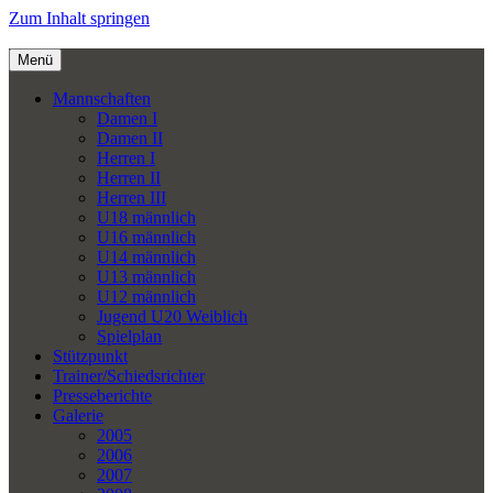
Zum Inhalt springen
Menü
Mannschaften
Damen I
Damen II
Herren I
Herren II
Herren III
U18 männlich
U16 männlich
U14 männlich
U13 männlich
U12 männlich
Jugend U20 Weiblich
Spielplan
Stützpunkt
Trainer/Schiedsrichter
Presseberichte
Galerie
2005
2006
2007