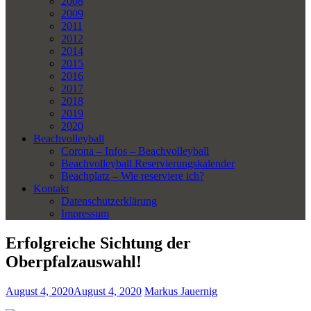
2008
2009
2011
2012
2014
2015
2016
2017
2018
2019
2020
Beachvolleyball
Corona – Infos – Beachvolleyball
Beachvolleyball Reservierungskalender
Beachplatz – Wie reserviere ich?
Kontakt
Datenschutzerklärung
Impressum
Erfolgreiche Sichtung der
Oberpfalzauswahl!
August 4, 2020
August 4, 2020
Markus Jauernig