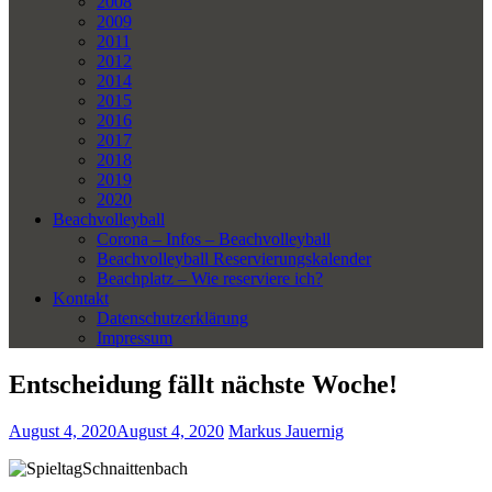
2008
2009
2011
2012
2014
2015
2016
2017
2018
2019
2020
Beachvolleyball
Corona – Infos – Beachvolleyball
Beachvolleyball Reservierungskalender
Beachplatz – Wie reserviere ich?
Kontakt
Datenschutzerklärung
Impressum
Entscheidung fällt nächste Woche!
August 4, 2020
August 4, 2020
Markus Jauernig