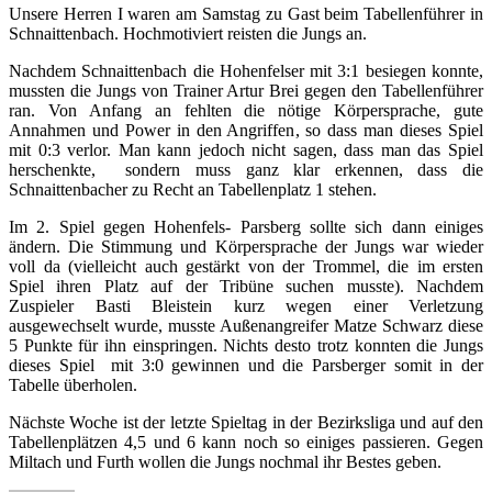
Unsere Herren I waren am Samstag zu Gast beim Tabellenführer in
Schnaittenbach. Hochmotiviert reisten die Jungs an.
Nachdem Schnaittenbach die Hohenfelser mit 3:1 besiegen konnte,
mussten die Jungs von Trainer Artur Brei gegen den Tabellenführer
ran. Von Anfang an fehlten die nötige Körpersprache, gute
Annahmen und Power in den Angriffen, so dass man dieses Spiel
mit 0:3 verlor. Man kann jedoch nicht sagen, dass man das Spiel
herschenkte, sondern muss ganz klar erkennen, dass die
Schnaittenbacher zu Recht an Tabellenplatz 1 stehen.
Im 2. Spiel gegen Hohenfels- Parsberg sollte sich dann einiges
ändern. Die Stimmung und Körpersprache der Jungs war wieder
voll da (vielleicht auch gestärkt von der Trommel, die im ersten
Spiel ihren Platz auf der Tribüne suchen musste). Nachdem
Zuspieler Basti Bleistein kurz wegen einer Verletzung
ausgewechselt wurde, musste Außenangreifer Matze Schwarz diese
5 Punkte für ihn einspringen. Nichts desto trotz konnten die Jungs
dieses Spiel mit 3:0 gewinnen und die Parsberger somit in der
Tabelle überholen.
Nächste Woche ist der letzte Spieltag in der Bezirksliga und auf den
Tabellenplätzen 4,5 und 6 kann noch so einiges passieren. Gegen
Miltach und Furth wollen die Jungs nochmal ihr Bestes geben.