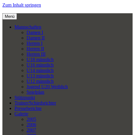
Zum Inhalt springen
Menü
Mannschaften
Damen I
Damen II
Herren I
Herren II
Herren III
U18 männlich
U16 männlich
U14 männlich
U13 männlich
U12 männlich
Jugend U20 Weiblich
Spielplan
Stützpunkt
Trainer/Schiedsrichter
Presseberichte
Galerie
2005
2006
2007