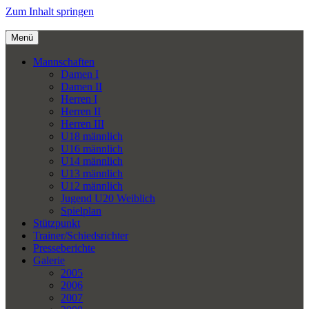
Zum Inhalt springen
Menü
Mannschaften
Damen I
Damen II
Herren I
Herren II
Herren III
U18 männlich
U16 männlich
U14 männlich
U13 männlich
U12 männlich
Jugend U20 Weiblich
Spielplan
Stützpunkt
Trainer/Schiedsrichter
Presseberichte
Galerie
2005
2006
2007