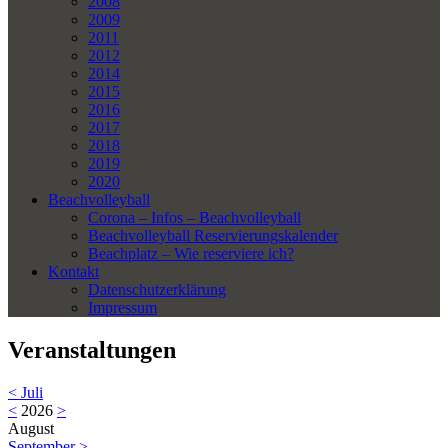
2008
2009
2011
2012
2014
2015
2016
2017
2018
2019
2020
Beachvolleyball
Corona – Infos – Beachvolleyball
Beachvolleyball Reservierungskalender
Beachplatz – Wie reserviere ich?
Kontakt
Datenschutzerklärung
Impressum
Veranstaltungen
<
Juli
<
2026
>
August
September
>