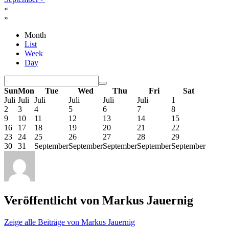
«
»
Month
List
Week
Day
Sun
Mon
Tue
Wed
Thu
Fri
Sat
Juli
Juli
Juli
Juli
Juli
Juli
1
2
3
4
5
6
7
8
9
10
11
12
13
14
15
16
17
18
19
20
21
22
23
24
25
26
27
28
29
30
31
September
September
September
September
September
Veröffentlicht von
Markus Jauernig
Zeige alle Beiträge von Markus Jauernig